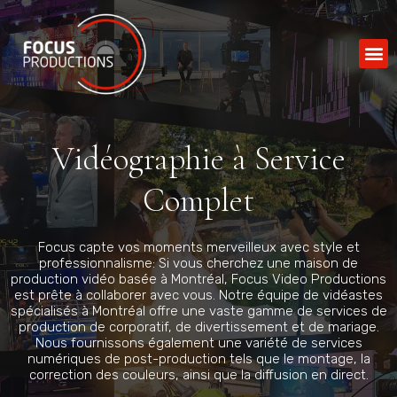
Contact
Vidéographie à Service
Complet
Focus capte vos moments merveilleux avec style et
professionnalisme: Si vous cherchez une maison de
production vidéo basée à Montréal, Focus Video Productions
est prête à collaborer avec vous. Notre équipe de vidéastes
spécialisés à Montréal offre une vaste gamme de services de
production de corporatif, de divertissement et de mariage.
Nous fournissons également une variété de services
numériques de post-production tels que le montage, la
correction des couleurs, ainsi que la diffusion en direct.